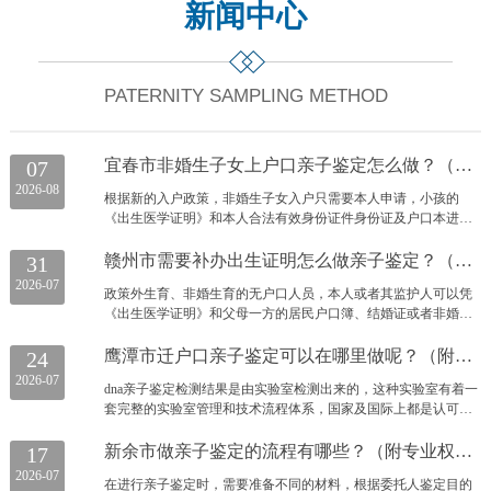
新闻中心
PATERNITY SAMPLING METHOD
宜春市非婚生子女上户口亲子鉴定怎么做？（附2026年宜春市亲子鉴定流程）
07
2026-08
根据新的入户政策，非婚生子女入户只需要本人申请，小孩的
《出生医学证明》和本人合法有效身份证件身份证及户口本进行
申报，父或母带上要入户的孩子，去当地有正规资质的鉴定机构
进行落户亲子鉴定即可
赣州市需要补办出生证明怎么做亲子鉴定？（附亲子鉴定详细流程说明）
31
2026-07
政策外生育、非婚生育的无户口人员，本人或者其监护人可以凭
《出生医学证明》和父母一方的居民户口簿、结婚证或者非婚生
育说明，按照随父随母落户自愿的政策，申请办理常住户口登
记。申请随父落户的非婚生育无户口人员，需一并提供具有资质
鹰潭市迁户口亲子鉴定可以在哪里做呢？（附司法亲子鉴定地址及流程）
24
的鉴定机构出具的亲子鉴定证明。
2026-07
dna亲子鉴定检测结果是由实验室检测出来的，这种实验室有着一
套完整的实验室管理和技术流程体系，国家及国际上都是认可
的，因此，一定要选择通过实验室认可或资质认定的机构，通常
认可的实验室可办理的亲子鉴定项目类型众多，方便选择。
新余市做亲子鉴定的流程有哪些？（附专业权威亲子鉴定流程指南）
17
2026-07
在进行亲子鉴定时，需要准备不同的材料，根据委托人鉴定目的