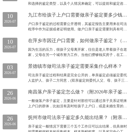
和选择的鉴定类型，以及个人情况来确定，可以提前和鉴定咨询
师沟通好。亲子鉴定的材料，无论是个人还是司法亲子鉴定，两
者均需要鉴定双方的样本。亲子鉴定可检测的样本类型很多，血
九江市给孩子上户口需要做亲子鉴定要多少钱？（附2026年亲子鉴定办理指南）
10
液、血痕、毛发、口腔拭子、指甲、牙刷、烟头等
2026-07
户口亲子鉴定的过程需要公开透明，其鉴定报告主要用来在司法
程序中作为证据或者证明使用。做户口亲子鉴定需要到具有司法
资质的鉴定机构，主要用处有上户口、移民以及打官司证明等。
司法亲子鉴定在办理流程上虽然与个人亲子鉴定有差别，但是实
在萍乡市因迁户口需要，如何做亲子鉴定？（附亲子鉴定流程）
10
验时使用的试剂以及结果的准确度都一样，费用上每人1200元，
2026-07
因为生活的压力，很孩子父母离开家，往往是老人带着孩子在老
各个地方可能存在差异，具体可以咨询江西神州司法鉴定中心。
家，父母在另一个城市努力工作。当他们攒够钱买房子，在工作
的地方安顿下来，就想把孩子的户口搬到城里。这时，由于一些
手续的缺失，他们需要做亲子鉴定来证明他们的孩子和父母之间
景德镇市做司法亲子鉴定需要采集什么样本？
03
的亲子关系。只有这样，我们才能成功地将完成的家庭转移。转
2026-07
司法亲子鉴定过程和结果是完全公开的，单亲鉴定必须鉴定委托
移到一个户口和转移到一个户口是一样的。需要有法律效力的司
人监护人、孩子二方同意，(双亲鉴定则委托人父、母、孩子三方
法亲子鉴定。下面详细介绍一下如何做好亲子鉴定户口迁移的相
同意)同时到场，带齐证明本人身份的相关有效证件，包括身份
关知识。
证，户口本等，由鉴定中心员工现场取样，并且有工作人员现场
南昌落户亲子鉴定怎么做？（附2026年亲子鉴定收费标准）
26
作证并记录。鉴定结果主要用于司法用途，可以作为法庭上的呈
2026-06
一般做落户亲子鉴定，主要是针对那些可以通过亲子关系证明来
堂证供。
上户口的群体，比如没有及时给孩子上户口，或是未婚生育的孩
子，或者是领养的孩子，需要在上户口的时候做亲子鉴定才可
以，那么非婚生子怎么上户?
抚州市做司法亲子鉴定多久能出结果？（附亲子鉴定流程讲解）
26
2026-06
亲子鉴定一般情况下需要三个五个工作日可以出结果，但具体时
间需要根据样本的采集样本、样本新鲜程度、以及鉴定中心工作